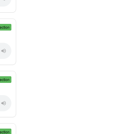
ection
ection
ection