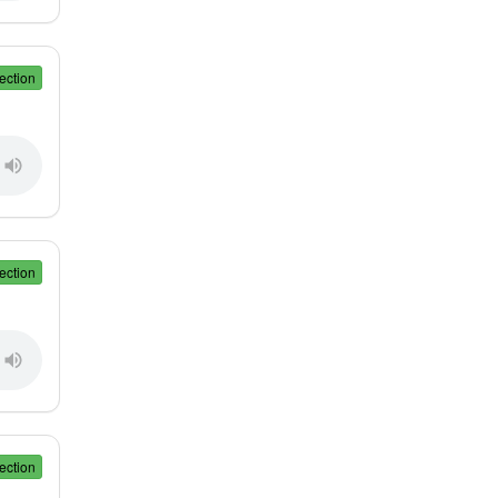
ection
ection
ection