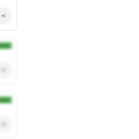
ection
ection