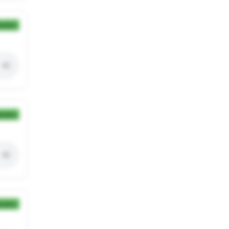
ection
ection
ection