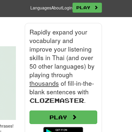
Languages
About
Login
Play
Rapidly expand your
vocabulary and
improve your listening
skills in Thai (and over
50 other languages) by
playing through
thousands
of fill-in-the-
blank sentences with
.
Clozemaster
Play
hrases!
i