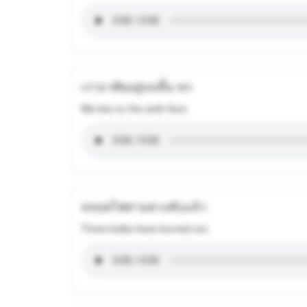
เราอาศัยอยู่บนชั้น หก
We live on the sixth floor.
หลอดไฟสามดวงดับแล้ว
Three bulbs have burned out.