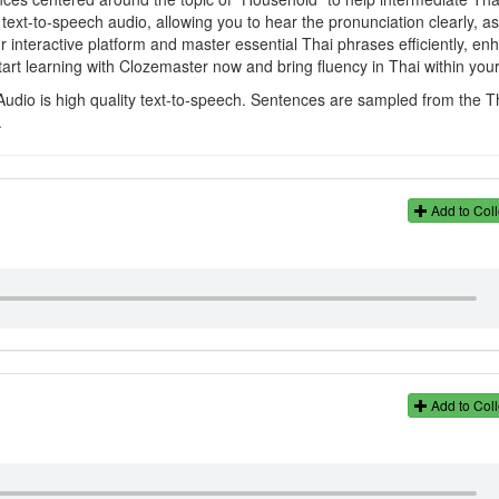
ext-to-speech audio, allowing you to hear the pronunciation clearly, as
r interactive platform and master essential Thai phrases efficiently, en
tart learning with Clozemaster now and bring fluency in Thai within you
Audio is high quality text-to-speech. Sentences are sampled from the T
.
Add to Coll
Add to Coll