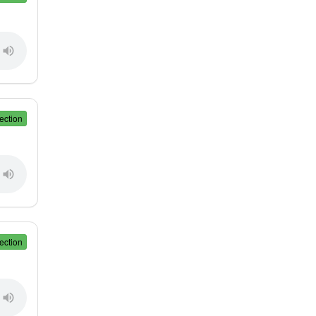
ection
ection