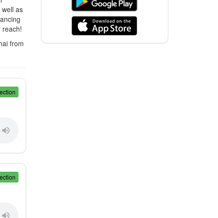
 well as
hancing
r reach!
hai from
ection
ection