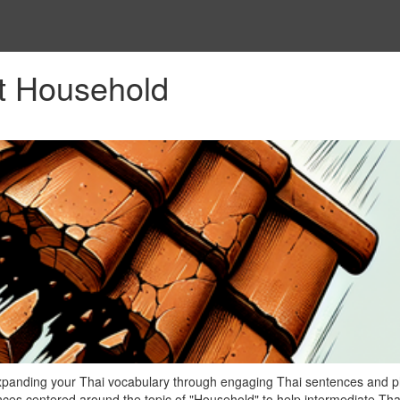
t Household
expanding your Thai vocabulary through engaging Thai sentences and p
nces centered around the topic of "Household" to help intermediate Tha