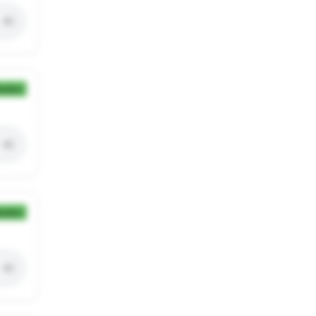
ection
ection