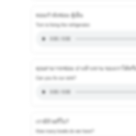
ทอมกําลังซ่อม ตู้เย็น
Tom is fixing the refrigerator.
คุณสามารถซ่อม อ่างล้างจาน ของเราได้หรื
Can you fix our sink?
เรามีถ้วยกี่ใบ?
How many bowls do we have?