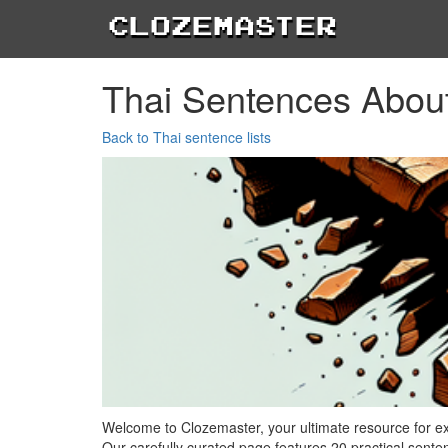
Clozemaster
Thai Sentences Abou
Back to Thai sentence lists
Welcome to Clozemaster, your ultimate resource for 
Our carefully curated page features 20 practical sente