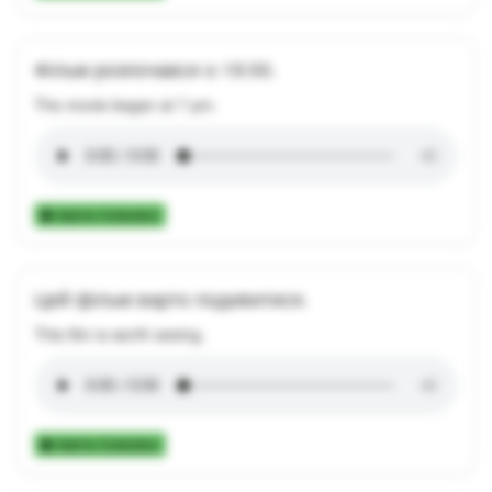
Фільм розпочався о 19:00.
The movie began at 7 pm.
Add to Collection
Цей фільм варто подивитися.
This film is worth seeing.
Add to Collection