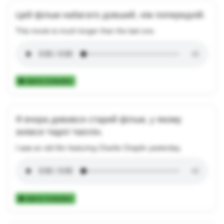
Цей фільм набагато довший, ніж попередній.
This movie is much longer than the last one.
Add to Collection
Я вчора дивився старий фільм, у якому
знявся Чарлі Чаплін.
I saw an old film featuring Charlie Chaplin yesterday.
Add to Collection