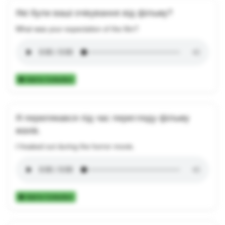
Які були ваші очікування від фільму?
What was your expectation of the film?
Add to Collection
Я перелякався під час перегляду фільму
жахів.
I freaked out during the horror movie.
Add to Collection