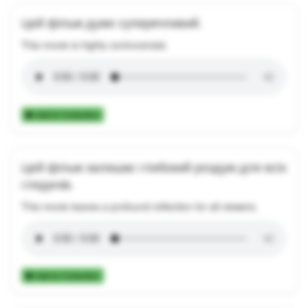
Цей фільм дуже суперечливий.
This movie is highly controversial.
Add to Collection
Цей фільм залишає глибокий роздум для всіх
глядачів.
This movie leaves a profound reflection for all viewers.
Add to Collection