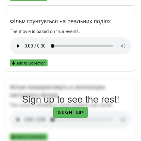
Фільм ґрунтується на реальних подіях.
The movie is based on true events.
Add to Collection
Фільм показуватимуть в кінотеатрах
наступного місяця.
Sign up to see the rest!
The movie is showing in movie theaters next month.
Sign up
Add to Collection