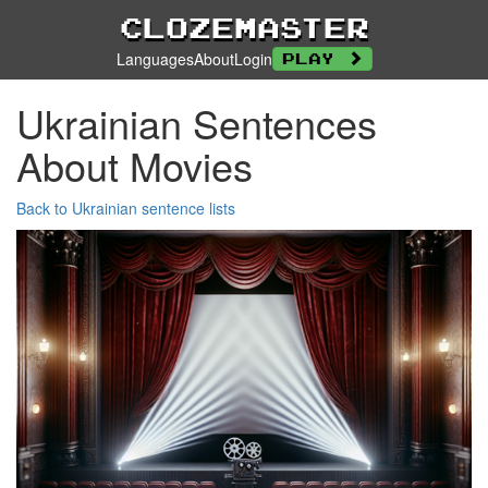
Clozemaster
Languages
About
Login
Play
Ukrainian Sentences
About Movies
Back to Ukrainian sentence lists