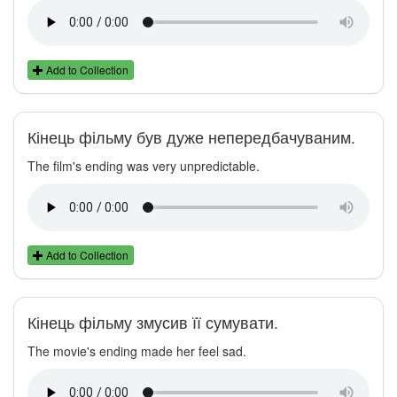
Add to Collection
Кінець фільму був дуже непередбачуваним.
The film's ending was very unpredictable.
Add to Collection
Кінець фільму змусив її сумувати.
The movie's ending made her feel sad.