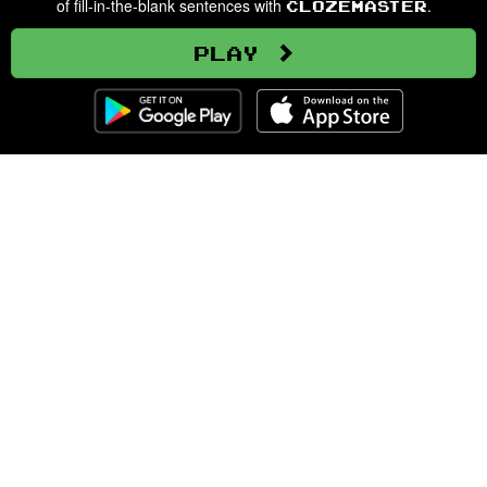
of fill-in-the-blank sentences with
.
Clozemaster
Play
Clozemaster
About
Affiliate Disclaimer