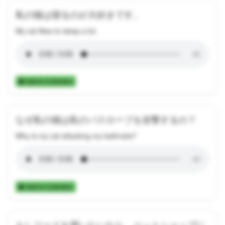
私の猫は寝るのが大好きです。
My cat likes to sleep a lot.
Add to Collection
なぜ私の猫は私のバスローブを攻撃するの？
Why is my cat attacking my bathrobe?
Add to Collection
もしリードを買いたいなら、ペットショップに