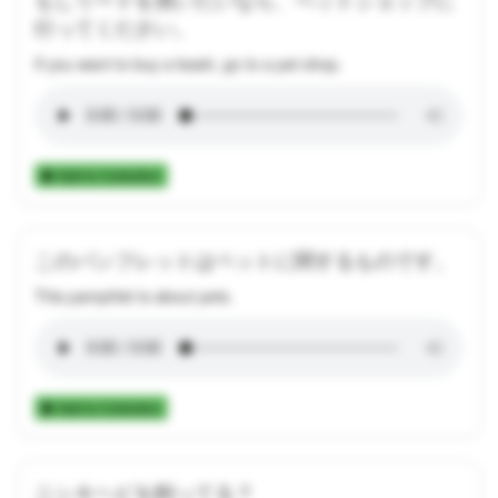
行ってください。
If you want to buy a leash, go to a pet shop.
Add to Collection
このパンフレットはペットに関するものです。
This pamphlet is about pets.
Add to Collection
ニシキヘビを飼ってる？